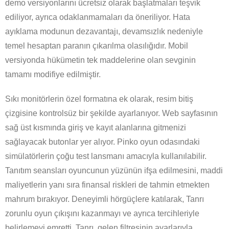
demo versiyonlarını ücretsiz olarak başlatmaları teşvik
ediliyor, ayrıca odaklanmamaları da öneriliyor. Hata
ayıklama modunun dezavantajı, devamsızlık nedeniyle
temel hesaptan paranın çıkarılma olasılığıdır. Mobil
versiyonda hükümetin tek maddelerine olan sevginin
tamamı modifiye edilmiştir.
Sıkı monitörlerin özel formatına ek olarak, resim bitiş
çizgisine kontrolsüz bir şekilde ayarlanıyor. Web sayfasının
sağ üst kısmında giriş ve kayıt alanlarına gitmenizi
sağlayacak butonlar yer alıyor. Pinko oyun odasındaki
simülatörlerin çoğu test lansmanı amacıyla kullanılabilir.
Tanıtım seansları oyuncunun yüzünün ifşa edilmesini, maddi
maliyetlerin yanı sıra finansal riskleri de tahmin etmekten
mahrum bırakıyor. Deneyimli hörgüçlere katılarak, Tanrı
zorunlu oyun çıkışını kazanmayı ve ayrıca tercihleriyle
belirlemeyi emretti. Tanrı, gelen filtresinin ayarlarıyla