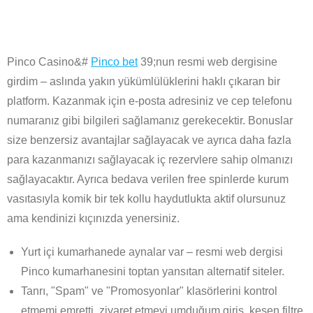
Pinco Casino&#
Pinco bet
39;nun resmi web dergisine
girdim – aslında yakın yükümlülüklerini haklı çıkaran bir
platform. Kazanmak için e-posta adresiniz ve cep telefonu
numaranız gibi bilgileri sağlamanız gerekecektir. Bonuslar
size benzersiz avantajlar sağlayacak ve ayrıca daha fazla
para kazanmanızı sağlayacak iç rezervlere sahip olmanızı
sağlayacaktır. Ayrıca bedava verilen free spinlerde kurum
vasıtasıyla komik bir tek kollu haydutlukta aktif olursunuz
ama kendinizi kıçınızda yenersiniz.
Yurt içi kumarhanede aynalar var – resmi web dergisi
Pinco kumarhanesini toptan yansıtan alternatif siteler.
Tanrı, "Spam" ve "Promosyonlar" klasörlerini kontrol
etmemi emretti, ziyaret etmeyi umduğum giriş, kesen filtre