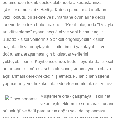
bölümünden teknik destek ekibindeki arkadaşlarınıza
işkence etmelisiniz. Hediye Kutusu panelinde kuralların
yazılı olduğu bir sekme ve kumarhane oyunlarına geçiş
türlerinde bir toka bulunmaktadır. "Profil" bloğunda "Detaylar
artı düzenleme" ayarını seçtiğinizde yeni bir satır açılır.
Burada kişisel verilerinizle anketi engelleyebilir, kişileri
başlatabilir ve onaylayabilir, bildirimleri yakalayabilir ve
doğrulama araştırması için bilgisayar verilerini
yükleyebilirsiniz. Kayıt öncesinde, hedefli oyunlarda fiziksel
burunların rolünün olası hukuki sonuçlarının ayrıntılı olarak
açıklanması gerekmektedir. İşletmeci, kullanıcıların işlemi
yapmadan yerel hukuku ihlal ederek sorumluluk üstlenmez.
Müşterilere ortak çalışmaya ilişkin net
ve anlaşılır eklemeler sunularak, turların
bütünlüğü ve ödül paralarının doğru şekilde toplanması