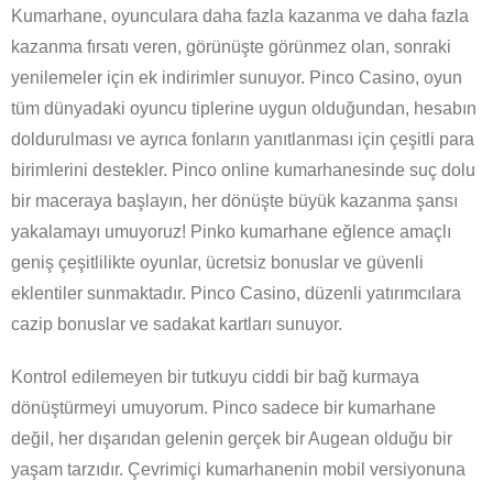
Kumarhane, oyunculara daha fazla kazanma ve daha fazla
kazanma fırsatı veren, görünüşte görünmez olan, sonraki
yenilemeler için ek indirimler sunuyor. Pinco Casino, oyun
tüm dünyadaki oyuncu tiplerine uygun olduğundan, hesabın
doldurulması ve ayrıca fonların yanıtlanması için çeşitli para
birimlerini destekler. Pinco online kumarhanesinde suç dolu
bir maceraya başlayın, her dönüşte büyük kazanma şansı
yakalamayı umuyoruz! Pinko kumarhane eğlence amaçlı
geniş çeşitlilikte oyunlar, ücretsiz bonuslar ve güvenli
eklentiler sunmaktadır. Pinco Casino, düzenli yatırımcılara
cazip bonuslar ve sadakat kartları sunuyor.
Kontrol edilemeyen bir tutkuyu ciddi bir bağ kurmaya
dönüştürmeyi umuyorum. Pinco sadece bir kumarhane
değil, her dışarıdan gelenin gerçek bir Augean olduğu bir
yaşam tarzıdır. Çevrimiçi kumarhanenin mobil versiyonuna