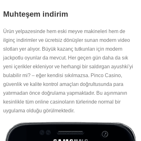
Muhteşem indirim
Ürün yelpazesinde hem eski meyve makineleri hem de
ilginç indirimler ve ücretsiz dönüşler sunan modern video
slotları yer alıyor. Büyük kazanç tutkunları için modern
jackpotlu oyunlar da mevcut. Her geçen gün daha da sık
yeni içerikler ekleniyor ve herhangi bir saldırgan ayushki'yi
bulabilir mi? – eğer kendisi sıkılmazsa. Pinco Casino,
güvenlik ve kalite kontrol amaçları doğrultusunda para
yatırmadan önce doğrulama yapmaktadır. Bu aşınmanın
kesinlikle tüm online casinoların türlerinde normal bir
uygulama olduğu görülmektedir.