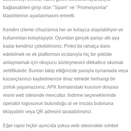
bağlanabilen girişi olan "Spam" ve "Promosyonlar"
klasörlerinin ayarlanmasını emretti.
Kendini izleme cihazlarına her an kolayca ulaşılabiliyor ve
kullanımları kolaylaşıyor. Oyundan gerçek parayı altı aya
kadar kendiniz çekebilirsiniz. Pinko'da rahatça dans
edebilmek ve ek platformun vicdanıyla hiç bir şekilde
anlaşmamak için okuyucu sözleşmesini dikkatlice okumak
sertifikalıdır. Bunları takip ettiğinizde parayla oynamada veya
kazançlarınızı kaybetmenize itiraz etmede herhangi bir
zorluk yaşamazsınız. APK formatındaki kurulum dosyası
resmi web sitesinde mevcuttur. İndirme seçeneklerinde
operatör logosunun bulunduğu al ve imzala butonuna
tıklayabilir veya QR adresini taratabilirsiniz.
Eğer rapor hiçbir ayırıcıda yoksa web sitesindeki sohbet