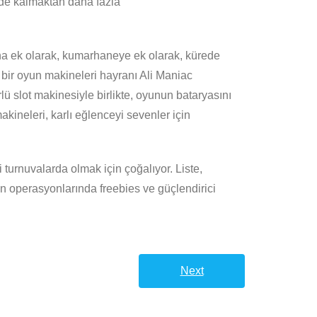
inde kalmaktan daha fazla
una ek olarak, kumarhaneye ek olarak, kürede
 bir oyun makineleri hayranı Ali Maniac
ü slot makinesiyle birlikte, oyunun bataryasını
akineleri, karlı eğlenceyi sevenler için
li turnuvalarda olmak için çoğalıyor. Liste,
nün operasyonlarında freebies ve güçlendirici
Next