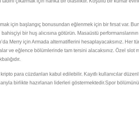
 tadını çıkarmak için harika bir olasılıktır. Koşullu bir kumar ev
ak için başlangıç ​​bonusundan eğlenmek için bir fırsat var. B
bahisçiyi bir huş alıcısına götürün. Masaüstü performanslarının
da Merry için Armada alternatiflerini hesaplayacaksınız. Her türl
salar ve eğlence bölümlerinde tam tersini alacaksınız. Özel slot m
balığıdır.
 kripto para cüzdanları kabul edilebilir. Kayıtlı kullanıcılar düzen
valarıyla birlikte hazırlanan liderleri göstermektedir.Spor bölümü