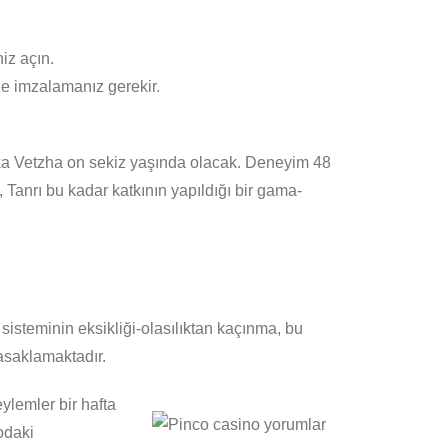
iz açın.
de imzalamanız gerekir.
ika Vetzha on sekiz yaşında olacak. Deneyim 48
Tanrı bu kadar katkının yapıldığı bir gama-
sisteminin eksikliği-olasılıktan kaçınma, bu
yasaklamaktadır.
ylemler bir hafta
odaki