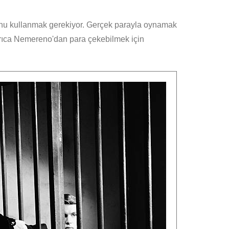
unu kullanmak gerekiyor. Gerçek parayla oynamak
Ayrıca Nemereno'dan para çekebilmek için