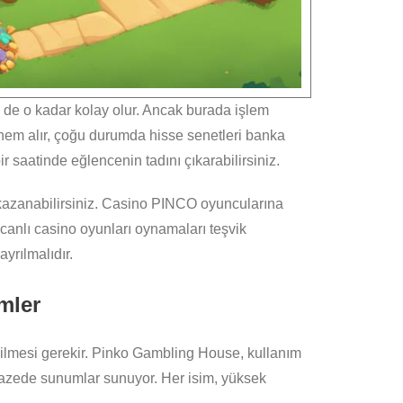
 de o kadar kolay olur. Ancak burada işlem
nem alır, çoğu durumda hisse senetleri banka
 saatinde eğlencenin tadını çıkarabilirsiniz.
r kazanabilirsiniz. Casino PINCO oyuncularına
canlı casino oyunları oynamaları teşvik
yrılmalıdır.
mler
vrilmesi gerekir. Pinko Gambling House, kullanım
lpazede sunumlar sunuyor. Her isim, yüksek