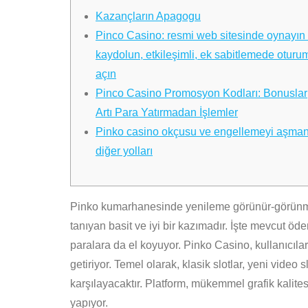
Kazançların Apagogu
Pinco Casino: resmi web sitesinde oynayın
kaydolun, etkileşimli, ek sabitlemede oturu
açın
Pinco Casino Promosyon Kodları: Bonuslar
Artı Para Yatırmadan İşlemler
Pinko casino okçusu ve engellemeyi aşman
diğer yolları
Pinko kumarhanesinde yenileme görünür-görünmezd
tanıyan basit ve iyi bir kazımadır. İşte mevcut ö
paralara da el koyuyor. Pinko Casino, kullanıcılar
getiriyor.
Temel olarak, klasik slotlar, yeni video sl
karşılayacaktır. Platform, mükemmel grafik kalitesi
yapıyor.