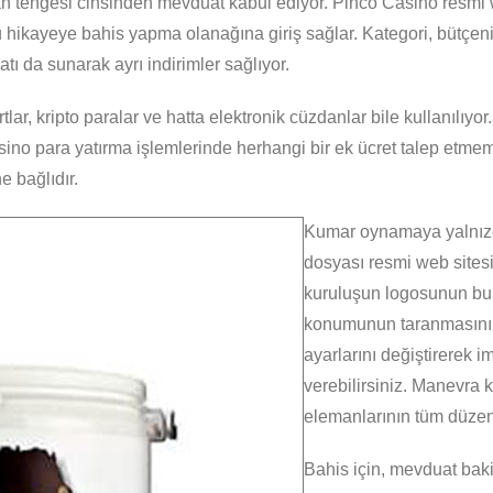
an tengesi cinsinden mevduat kabul ediyor. Pinco Casino resmi 
lü hikayeye bahis yapma olanağına giriş sağlar. Kategori, bütçen
atı da sunarak ayrı indirimler sağlıyor.
lar, kripto paralar ve hatta elektronik cüzdanlar bile kullanılıy
ino para yatırma işlemlerinde herhangi bir ek ücret talep etmem
e bağlıdır.
Kumar oynamaya yalnızca
dosyası resmi web sitesi
kuruluşun logosunun bu
konumunun taranmasını e
ayarlarını değiştirerek 
verebilirsiniz. Manevra k
elemanlarının tüm düzenl
Bahis için, mevduat bak