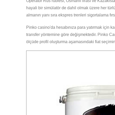
Operatör Rus rublesi, Osmanlı lirası ve Kazakist
hayali bir simülatör de dahil olmak üzere her tür
almanın yanı sıra ekspres trenleri sigortalama fırs
Pinko casino'da hesabınıza para yatırmak için kart
transfer yöntemine göre değişmektedir. Pinko Cas
ölçüde profil oluşturma aşamasındaki fiat seçimin