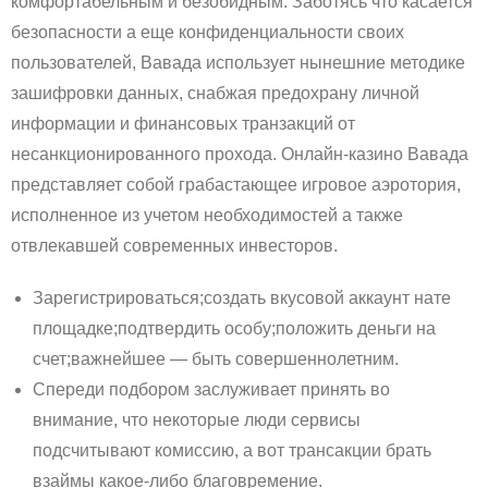
комфортабельным и безобидным. Заботясь что касается
безопасности а еще конфиденциальности своих
пользователей, Вавада использует нынешние методике
зашифровки данных, снабжая предохрану личной
информации и финансовых транзакций от
несанкционированного прохода. Онлайн-казино Вавада
представляет собой грабастающее игровое аэротория,
исполненное из учетом необходимостей а также
отвлекавшей современных инвесторов.
Зарегистрироваться;создать вкусовой аккаунт нате
площадке;подтвердить особу;положить деньги на
счет;важнейшее — быть совершеннолетним.
Спереди подбором заслуживает принять во
внимание, что некоторые люди сервисы
подсчитывают комиссию, а вот трансакции брать
взаймы какое-либо благовремение.