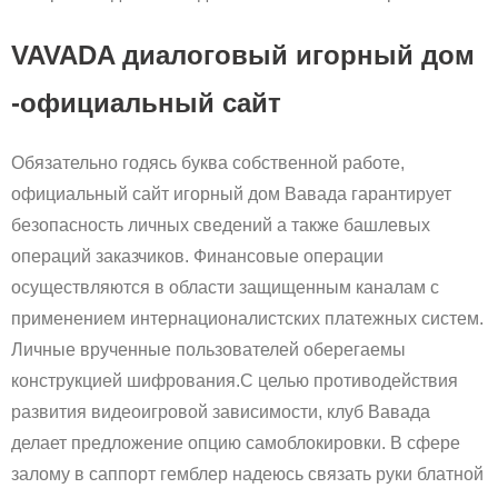
VAVADA диалоговый игорный дом
-официальный сайт
Обязательно годясь буква собственной работе,
официальный сайт игорный дом Вавада гарантирует
безопасность личных сведений а также башлевых
операций заказчиков. Финансовые операции
осуществляются в области защищенным каналам с
применением интернационалистских платежных систем.
Личные врученные пользователей оберегаемы
конструкцией шифрования.С целью противодействия
развития видеоигровой зависимости, клуб Вавада
делает предложение опцию самоблокировки. В сфере
залому в саппорт гемблер надеюсь связать руки блатной